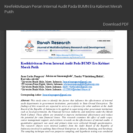
Return
Keefektivitasan Peran Internal Audit Pada BUMN Era Kabinet Merah
to
Putih
Article
Details
Download
Download PDF