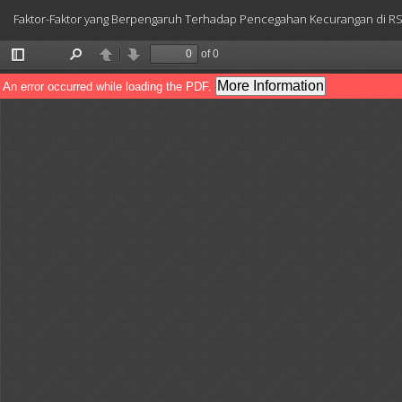
Return
Faktor-Faktor yang Berpengaruh Terhadap Pencegahan Kecurangan di R
to
Article
Details