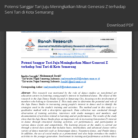
Return
Potensi Sanggar Tari Juju Meningkatkan Minat Generasi Z terhadap
to
Seni Tari di Kota Semarang
Article
Details
Download
Download PDF