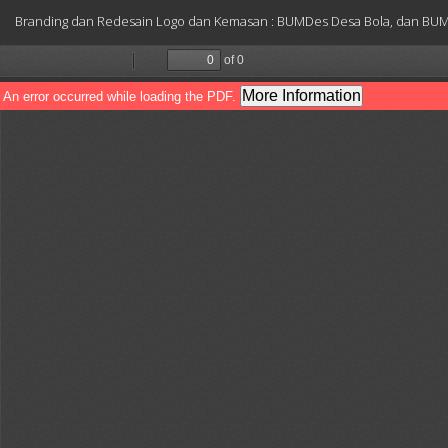
Return
Branding dan Redesain Logo dan Kemasan : BUMDes Desa Bola, dan BU
to
Article
Details