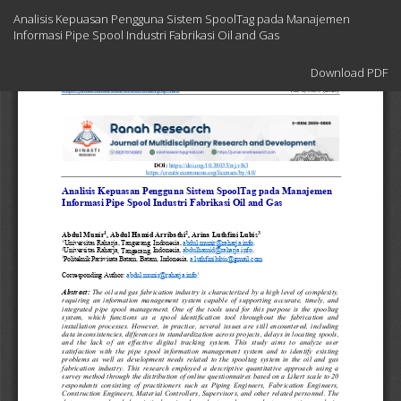
Return
Analisis Kepuasan Pengguna Sistem SpoolTag pada Manajemen
to
Informasi Pipe Spool Industri Fabrikasi Oil and Gas
Article
Details
Download
Download PDF