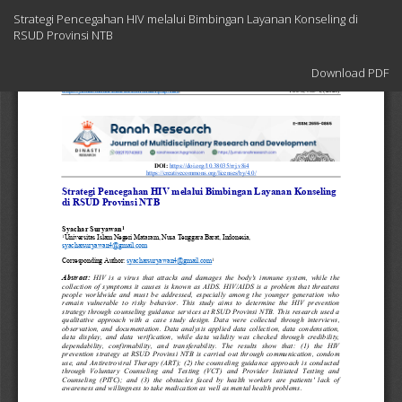
Return
Strategi Pencegahan HIV melalui Bimbingan Layanan Konseling di
to
RSUD Provinsi NTB
Article
Details
Download
Download PDF