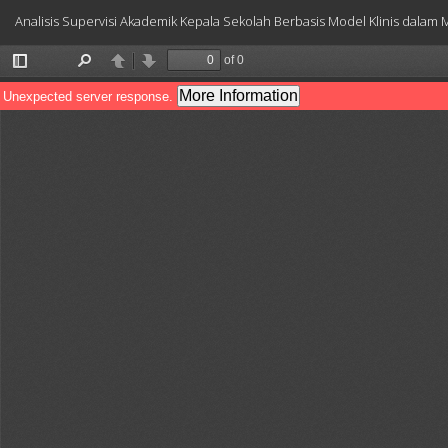
Return
Analisis Supervisi Akademik Kepala Sekolah Berbasis Model Klinis dala
to
Article
Details