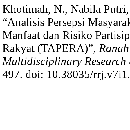
Khotimah, N., Nabila Putri,
“Analisis Persepsi Masyara
Manfaat dan Risiko Partis
Rakyat (TAPERA)”,
Ranah 
Multidisciplinary Researc
497. doi: 10.38035/rrj.v7i1