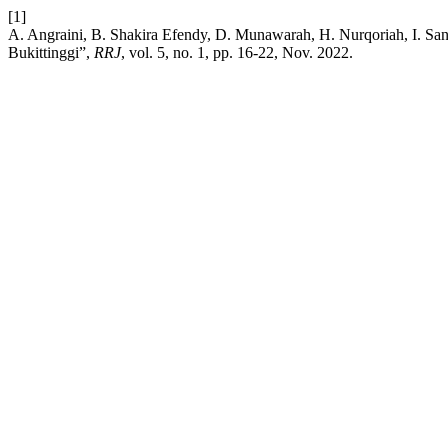
[1]
A. Angraini, B. Shakira Efendy, D. Munawarah, H. Nurqoriah, I. S
Bukittinggi”,
RRJ
, vol. 5, no. 1, pp. 16-22, Nov. 2022.