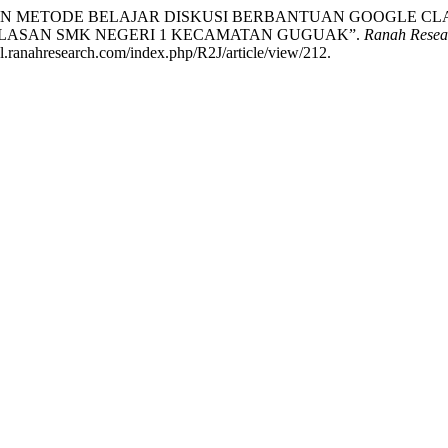
. “PENERAPAN METODE BELAJAR DISKUSI BERBANTUAN GOOG
ELASAN SMK NEGERI 1 KECAMATAN GUGUAK”.
Ranah Resear
al.ranahresearch.com/index.php/R2J/article/view/212.