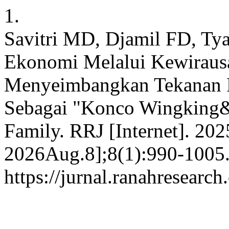
1.
Savitri MD, Djamil FD, T
Ekonomi Melalui Kewirausa
Menyeimbangkan Tekanan 
Sebagai "Konco Wingking&
Family. RRJ [Internet]. 202
2026Aug.8];8(1):990-1005.
https://jurnal.ranahresearc