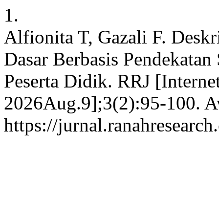
1.
Alfionita T, Gazali F. De
Dasar Berbasis Pendekatan S
Peserta Didik. RRJ [Interne
2026Aug.9];3(2):95-100. Av
https://jurnal.ranahresearc