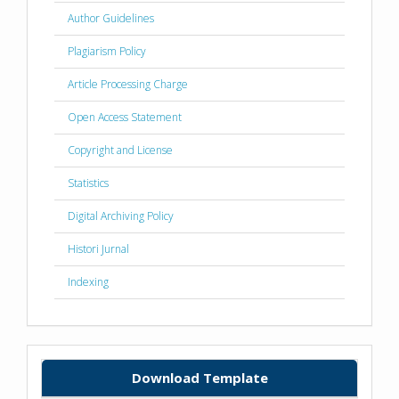
Author Guidelines
Plagiarism Policy
Article Processing Charge
Open Access Statement
Copyright and License
Statistics
Digital Archiving Policy
Histori Jurnal
Indexing
Download Template