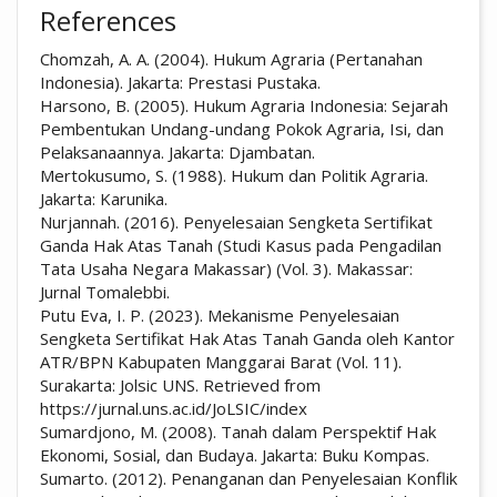
References
Chomzah, A. A. (2004). Hukum Agraria (Pertanahan
Indonesia). Jakarta: Prestasi Pustaka.
Harsono, B. (2005). Hukum Agraria Indonesia: Sejarah
Pembentukan Undang-undang Pokok Agraria, Isi, dan
Pelaksanaannya. Jakarta: Djambatan.
Mertokusumo, S. (1988). Hukum dan Politik Agraria.
Jakarta: Karunika.
Nurjannah. (2016). Penyelesaian Sengketa Sertifikat
Ganda Hak Atas Tanah (Studi Kasus pada Pengadilan
Tata Usaha Negara Makassar) (Vol. 3). Makassar:
Jurnal Tomalebbi.
Putu Eva, I. P. (2023). Mekanisme Penyelesaian
Sengketa Sertifikat Hak Atas Tanah Ganda oleh Kantor
ATR/BPN Kabupaten Manggarai Barat (Vol. 11).
Surakarta: Jolsic UNS. Retrieved from
https://jurnal.uns.ac.id/JoLSIC/index
Sumardjono, M. (2008). Tanah dalam Perspektif Hak
Ekonomi, Sosial, dan Budaya. Jakarta: Buku Kompas.
Sumarto. (2012). Penanganan dan Penyelesaian Konflik