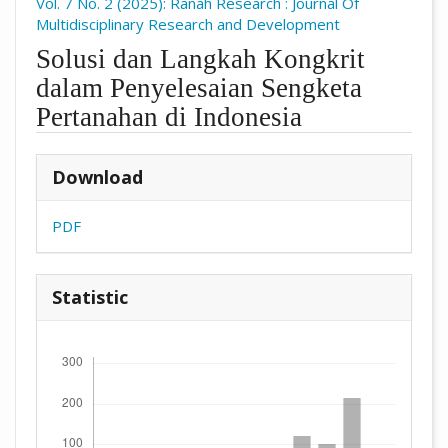
Vol. 7 No. 2 (2025): Ranah Research : Journal Of
Multidisciplinary Research and Development
Solusi dan Langkah Kongkrit
dalam Penyelesaian Sengketa
Pertanahan di Indonesia
##plugins.themes.academic_pro.arti
Download
PDF
Statistic
Downloads