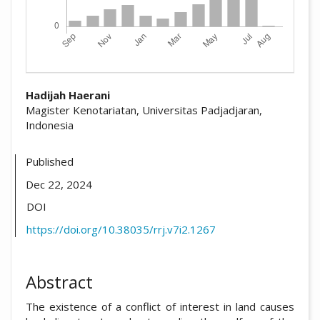
##plugins.themes.academic_pro.arti
Hadijah Haerani
Magister Kenotariatan, Universitas Padjadjaran,
Indonesia
Published
Dec 22, 2024
DOI
https://doi.org/10.38035/rrj.v7i2.1267
Abstract
The existence of a conflict of interest in land causes