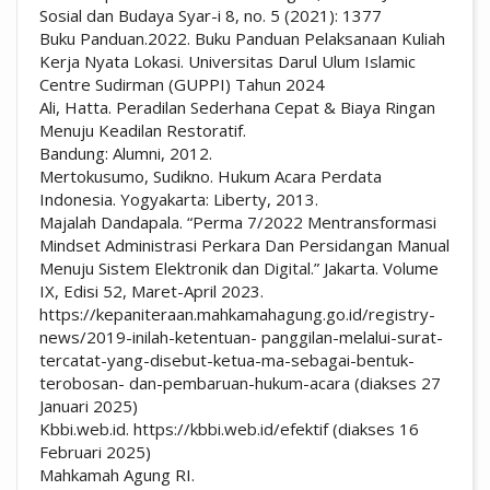
Sosial dan Budaya Syar-i 8, no. 5 (2021): 1377
Buku Panduan.2022. Buku Panduan Pelaksanaan Kuliah
Kerja Nyata Lokasi. Universitas Darul Ulum Islamic
Centre Sudirman (GUPPI) Tahun 2024
Ali, Hatta. Peradilan Sederhana Cepat & Biaya Ringan
Menuju Keadilan Restoratif.
Bandung: Alumni, 2012.
Mertokusumo, Sudikno. Hukum Acara Perdata
Indonesia. Yogyakarta: Liberty, 2013.
Majalah Dandapala. “Perma 7/2022 Mentransformasi
Mindset Administrasi Perkara Dan Persidangan Manual
Menuju Sistem Elektronik dan Digital.” Jakarta. Volume
IX, Edisi 52, Maret-April 2023.
https://kepaniteraan.mahkamahagung.go.id/registry-
news/2019-inilah-ketentuan- panggilan-melalui-surat-
tercatat-yang-disebut-ketua-ma-sebagai-bentuk-
terobosan- dan-pembaruan-hukum-acara (diakses 27
Januari 2025)
Kbbi.web.id. https://kbbi.web.id/efektif (diakses 16
Februari 2025)
Mahkamah Agung RI.