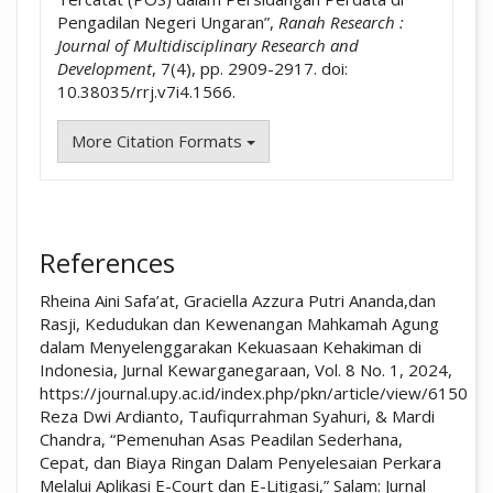
Pengadilan Negeri Ungaran”,
Ranah Research :
Journal of Multidisciplinary Research and
Development
, 7(4), pp. 2909-2917. doi:
10.38035/rrj.v7i4.1566.
More Citation Formats
References
Rheina Aini Safa’at, Graciella Azzura Putri Ananda,dan
Rasji, Kedudukan dan Kewenangan Mahkamah Agung
dalam Menyelenggarakan Kekuasaan Kehakiman di
Indonesia, Jurnal Kewarganegaraan, Vol. 8 No. 1, 2024,
https://journal.upy.ac.id/index.php/pkn/article/view/6150
Reza Dwi Ardianto, Taufiqurrahman Syahuri, & Mardi
Chandra, “Pemenuhan Asas Peadilan Sederhana,
Cepat, dan Biaya Ringan Dalam Penyelesaian Perkara
Melalui Aplikasi E-Court dan E-Litigasi,” Salam: Jurnal