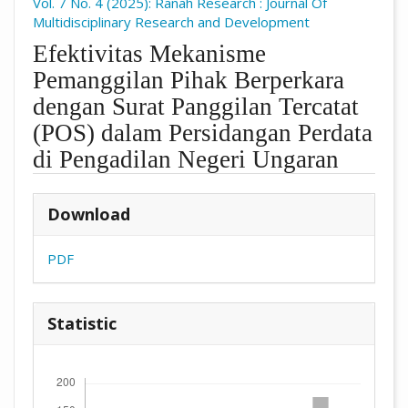
Vol. 7 No. 4 (2025): Ranah Research : Journal Of
Multidisciplinary Research and Development
Efektivitas Mekanisme
Pemanggilan Pihak Berperkara
dengan Surat Panggilan Tercatat
(POS) dalam Persidangan Perdata
di Pengadilan Negeri Ungaran
##plugins.themes.academic_pro.arti
Download
PDF
Statistic
Downloads