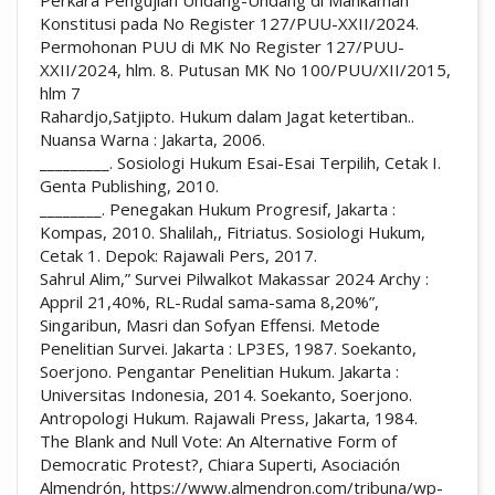
Perkara Pengujian Undang-Undang di Mahkamah
Konstitusi pada No Register 127/PUU-XXII/2024.
Permohonan PUU di MK No Register 127/PUU-
XXII/2024, hlm. 8. Putusan MK No 100/PUU/XII/2015,
hlm 7
Rahardjo,Satjipto. Hukum dalam Jagat ketertiban..
Nuansa Warna : Jakarta, 2006.
_________. Sosiologi Hukum Esai-Esai Terpilih, Cetak I.
Genta Publishing, 2010.
________. Penegakan Hukum Progresif, Jakarta :
Kompas, 2010. Shalilah,, Fitriatus. Sosiologi Hukum,
Cetak 1. Depok: Rajawali Pers, 2017.
Sahrul Alim,” Survei Pilwalkot Makassar 2024 Archy :
Appril 21,40%, RL-Rudal sama-sama 8,20%”,
Singaribun, Masri dan Sofyan Effensi. Metode
Penelitian Survei. Jakarta : LP3ES, 1987. Soekanto,
Soerjono. Pengantar Penelitian Hukum. Jakarta :
Universitas Indonesia, 2014. Soekanto, Soerjono.
Antropologi Hukum. Rajawali Press, Jakarta, 1984.
The Blank and Null Vote: An Alternative Form of
Democratic Protest?, Chiara Superti, Asociación
Almendrón, https://www.almendron.com/tribuna/wp-