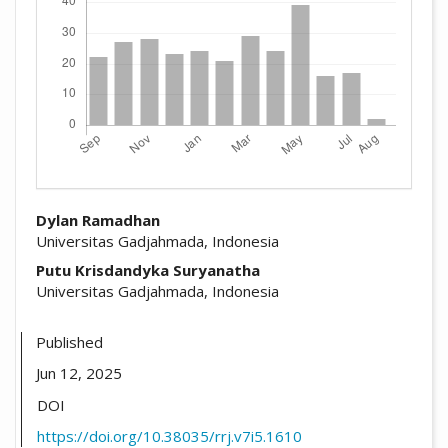
##plugins.themes.academic_pro.arti
Dylan Ramadhan
Universitas Gadjahmada, Indonesia
Putu Krisdandyka Suryanatha
Universitas Gadjahmada, Indonesia
Published
Jun 12, 2025
DOI
https://doi.org/10.38035/rrj.v7i5.1610