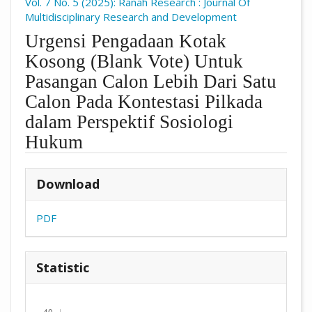
Vol. 7 No. 5 (2025): Ranah Research : Journal Of
Multidisciplinary Research and Development
Urgensi Pengadaan Kotak
Kosong (Blank Vote) Untuk
Pasangan Calon Lebih Dari Satu
Calon Pada Kontestasi Pilkada
dalam Perspektif Sosiologi
Hukum
##plugins.themes.academic_pro.arti
Download
PDF
Statistic
Downloads