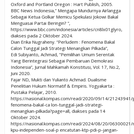
Oxford and Portland Oregon : Hart Publish, 2005.
BBC News Indonesia,” Mengapa Mundurnya Airlangga
Sebagai Ketua Golkar Memicu Spekulasi Jokowi Bakal
Menguasai Partai Beringin? “,
https://www.bbc.com/indonesia/articles/cn8lx01glyro,
diakses pada 2 Oktober 2024.
Dian Erika Nugraheny. “Perludem : Fenomena Bakal
Calon Tunggal Jadi Strategi Menangkan Pilkada”,
Edi Subiyanto, Achmad, ”Pemilihan Umum Serentak
Yang Berintegrasi Sebagai Pembaruan Demokrasi
Indonesia”, Jurnal Mahkamah Konstitusi, Vol. 17, No.2,
Juni 2020.
Fajar ND, Mukti dan Yulianto Achmad. Dualisme
Penelitian Hukum Normatif & Empiris. Yogyakarta :
Pustaka Pelajar, 2010.
https://nasional.kompas.com/read/2020/09/14/21243941/
fenomena-bakal-ca lon-tunggal-jadi-strategi-
menangkan-pilkada?page=all, diakses pada 14
Oktober 2024.
https://nasional.kompas.com/read/2024/08/20/06300021/
kpu-independen-soal-p encatutan-ktp-pdi-p-jangan-