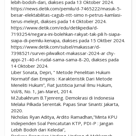
lebih-bodoh-dari, diakses pada 13 Oktober 2024.
https://news.detik.com/pemilu/d-7465222/masuk-5-
besar-elektabilitas-cagub-ntt-simo n-petrus-kamlasi-
terus-melejit, diakses pada 14 Oktober 2024.
https://www.detik.com/edu/detikpedia/d-
7193254/negara-ini-bolehkan-rakyat-tak-pili h-siapa-
siapa-di-pemilu-kenapa, diakses pada 15 Oktber 2024.
https://www.detik.com/sulsel/makassar/d-
7398521/survei-pilwalkot-makassar-2024-ar chy-
appi-21-40-rl-rudal-sama-sama-8-20, diakses pada
14 Oktober 2024.
Liber Sonata, Depri, ” Metode Penelitian Hukum
Normatif dan Empiris : Karakteristik Dari Metode
Meneliti Hukum”, Fiat Justiticia Jurnal Ilmu Hukum,
Vol/8, No. 1, Jan-Maret, 2014.
M.Zubakhrum B.Tjenreng. Demokrasi di Indonesia
Melalui Pilkada Serentak. Papas Sinar Sinanti: Jakarta,
2020.
Nicholas Ryan Aditya, Ardito Ramadhan,”Minta KPU
Independen Soal Pencatutan KTP, PDI-P : Jangan
Lebih Bodoh dari Keledai”,