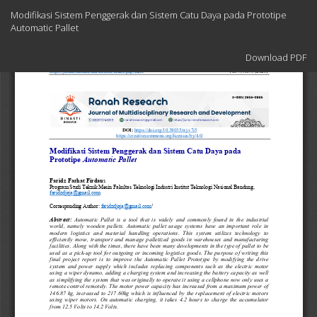
Return
Modifikasi Sistem Penggerak dan Sistem Catu Daya pada Prototipe
to
Automatic Pallet
Article
Details
Download
Download PDF