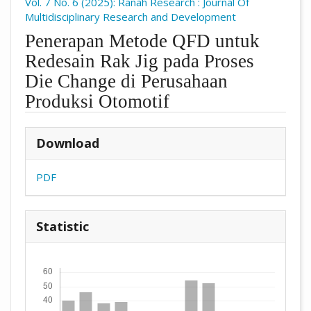
Vol. 7 No. 6 (2025): Ranah Research : Journal Of
Multidisciplinary Research and Development
Penerapan Metode QFD untuk
Redesain Rak Jig pada Proses
Die Change di Perusahaan
Produksi Otomotif
##plugins.themes.academic_pro.arti
Download
PDF
Statistic
Downloads