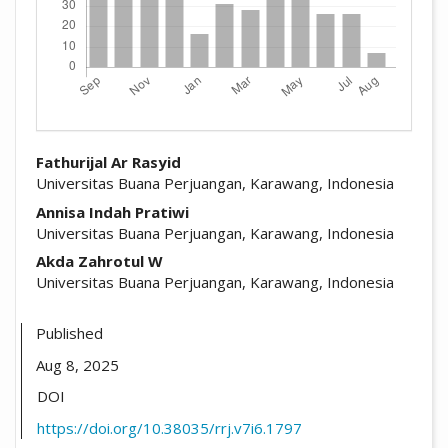
##plugins.themes.academic_pro.arti
Fathurijal Ar Rasyid
Universitas Buana Perjuangan, Karawang, Indonesia
Annisa Indah Pratiwi
Universitas Buana Perjuangan, Karawang, Indonesia
Akda Zahrotul W
Universitas Buana Perjuangan, Karawang, Indonesia
Published
Aug 8, 2025
DOI
https://doi.org/10.38035/rrj.v7i6.1797