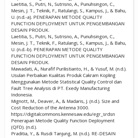
Laetitia, S., Putri, N., Sutrisno, A., Punuhsingon, C.,
Mesin, J. T., Teknik, F., Ratulangi, S., Kampus, J., & Bahu,
U. (n.d.-a). PENERAPAN METODE QUALITY
FUNCTION DEPLOYMENT UNTUK PENGEMBANGAN
DESAIN PRODUK.
Laetitia, S., Putri, N., Sutrisno, A., Punuhsingon, C.,
Mesin, J. T., Teknik, F., Ratulangi, S., Kampus, J., & Bahu,
U. (n.d.-b). PENERAPAN METODE QUALITY
FUNCTION DEPLOYMENT UNTUK PENGEMBANGAN
DESAIN PRODUK.
Mawadati, A., Nurafif Purilistianto, H., & Yusuf, M. (n.d.).
Usulan Perbaikan Kualitas Produk Cakram Kopling
Menggunakan Metode Statistical Quality Control dan
Fault Tree Analysis di PT. Exedy Manufacturing
Indonesia.
Mignott, M., Deaver, A., & Madaris, J. (n.d.). Size and
Cost Reduction of the Antenna 3000.
https://digitalcommons.kennesaw.edu/egr_srdsn
Penerapan Metode Quality Function Deployment
(QFD). (n.d.).
Praditia, Y., & Rusdi Tanjung, M. (n.d.). RE-DESAIN