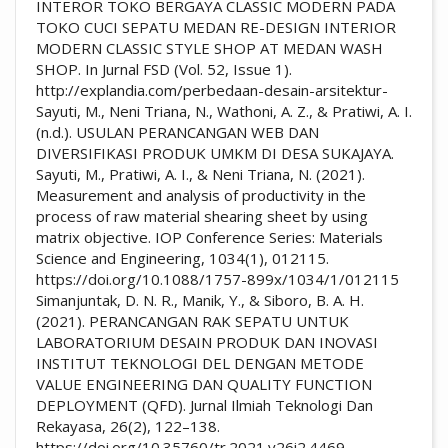
INTEROR TOKO BERGAYA CLASSIC MODERN PADA
TOKO CUCI SEPATU MEDAN RE-DESIGN INTERIOR
MODERN CLASSIC STYLE SHOP AT MEDAN WASH
SHOP. In Jurnal FSD (Vol. 52, Issue 1).
http://explandia.com/perbedaan-desain-arsitektur-
Sayuti, M., Neni Triana, N., Wathoni, A. Z., & Pratiwi, A. I.
(n.d.). USULAN PERANCANGAN WEB DAN
DIVERSIFIKASI PRODUK UMKM DI DESA SUKAJAYA.
Sayuti, M., Pratiwi, A. I., & Neni Triana, N. (2021).
Measurement and analysis of productivity in the
process of raw material shearing sheet by using
matrix objective. IOP Conference Series: Materials
Science and Engineering, 1034(1), 012115.
https://doi.org/10.1088/1757-899x/1034/1/012115
Simanjuntak, D. N. R., Manik, Y., & Siboro, B. A. H.
(2021). PERANCANGAN RAK SEPATU UNTUK
LABORATORIUM DESAIN PRODUK DAN INOVASI
INSTITUT TEKNOLOGI DEL DENGAN METODE
VALUE ENGINEERING DAN QUALITY FUNCTION
DEPLOYMENT (QFD). Jurnal Ilmiah Teknologi Dan
Rekayasa, 26(2), 122–138.
https://doi.org/10.35760/tr.2021.v26i2.4469