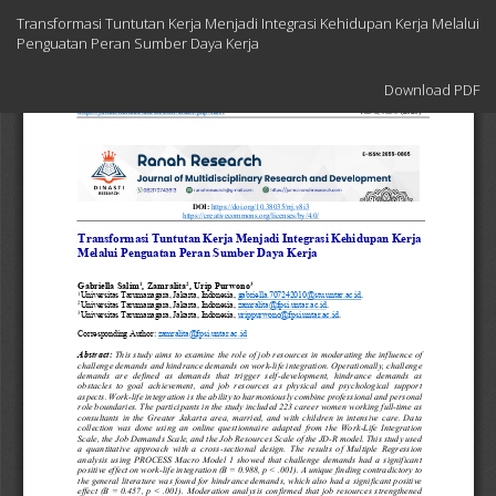
Return
Transformasi Tuntutan Kerja Menjadi Integrasi Kehidupan Kerja Melalui
to
Penguatan Peran Sumber Daya Kerja
Article
Details
Download
Download PDF