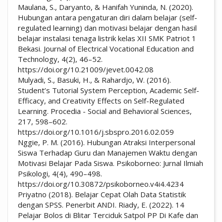
Maulana, S., Daryanto, & Hanifah Yuninda, N. (2020).
Hubungan antara pengaturan diri dalam belajar (self-
regulated learning) dan motivasi belajar dengan hasil
belajar instalasi tenaga listrik kelas XII SMK Patriot 1
Bekasi. Journal of Electrical Vocational Education and
Technology, 4(2), 46–52.
https://doi.org/10.21009/jevet.0042.08
Mulyadi, S., Basuki, H., & Rahardjo, W. (2016).
Student’s Tutorial System Perception, Academic Self-
Efficacy, and Creativity Effects on Self-Regulated
Learning. Procedia - Social and Behavioral Sciences,
217, 598–602.
https://doi.org/10.1016/j.sbspro.2016.02.059
Nggie, P. M. (2016). Hubungan Atraksi Interpersonal
Siswa Terhadap Guru dan Manajemen Waktu dengan
Motivasi Belajar Pada Siswa. Psikoborneo: Jurnal Ilmiah
Psikologi, 4(4), 490–498.
https://doi.org/10.30872/psikoborneo.v4i4.4234
Priyatno (2018). Belajar Cepat Olah Data Statistik
dengan SPSS. Penerbit ANDI. Riady, E. (2022). 14
Pelajar Bolos di Blitar Terciduk Satpol PP Di Kafe dan