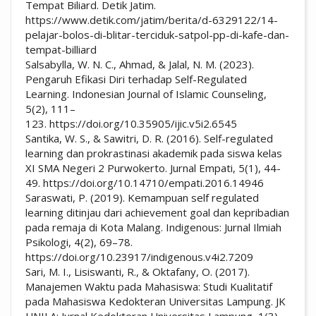
Tempat Biliard. Detik Jatim.
https://www.detik.com/jatim/berita/d-6329122/14-
pelajar-bolos-di-blitar-terciduk-satpol-pp-di-kafe-dan-
tempat-billiard
Salsabylla, W. N. C., Ahmad, & Jalal, N. M. (2023).
Pengaruh Efikasi Diri terhadap Self-Regulated
Learning. Indonesian Journal of Islamic Counseling,
5(2), 111–
123. https://doi.org/10.35905/ijic.v5i2.6545
Santika, W. S., & Sawitri, D. R. (2016). Self-regulated
learning dan prokrastinasi akademik pada siswa kelas
XI SMA Negeri 2 Purwokerto. Jurnal Empati, 5(1), 44-
49. https://doi.org/10.14710/empati.2016.14946
Saraswati, P. (2019). Kemampuan self regulated
learning ditinjau dari achievement goal dan kepribadian
pada remaja di Kota Malang. Indigenous: Jurnal Ilmiah
Psikologi, 4(2), 69–78.
https://doi.org/10.23917/indigenous.v4i2.7209
Sari, M. I., Lisiswanti, R., & Oktafany, O. (2017).
Manajemen Waktu pada Mahasiswa: Studi Kualitatif
pada Mahasiswa Kedokteran Universitas Lampung. JK