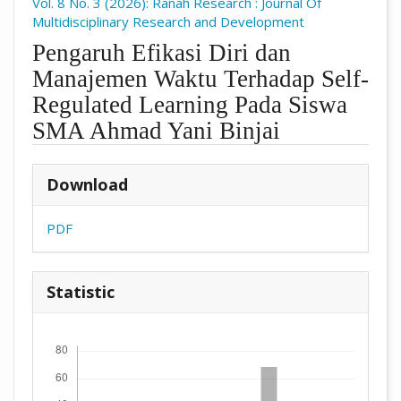
Vol. 8 No. 3 (2026): Ranah Research : Journal Of
Multidisciplinary Research and Development
Pengaruh Efikasi Diri dan
Manajemen Waktu Terhadap Self-
Regulated Learning Pada Siswa
SMA Ahmad Yani Binjai
##plugins.themes.academic_pro.arti
Download
PDF
Statistic
Downloads