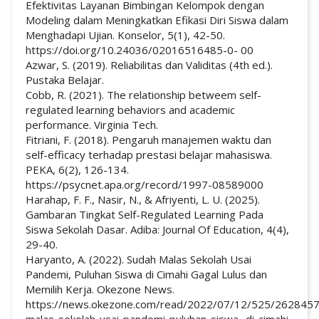
Efektivitas Layanan Bimbingan Kelompok dengan
Modeling dalam Meningkatkan Efikasi Diri Siswa dalam
Menghadapi Ujian. Konselor, 5(1), 42-50.
https://doi.org/10.24036/02016516485-0- 00
Azwar, S. (2019). Reliabilitas dan Validitas (4th ed.).
Pustaka Belajar.
Cobb, R. (2021). The relationship betweem self-
regulated learning behaviors and academic
performance. Virginia Tech.
Fitriani, F. (2018). Pengaruh manajemen waktu dan
self-efficacy terhadap prestasi belajar mahasiswa.
PEKA, 6(2), 126-134.
https://psycnet.apa.org/record/1997-08589000
Harahap, F. F., Nasir, N., & Afriyenti, L. U. (2025).
Gambaran Tingkat Self-Regulated Learning Pada
Siswa Sekolah Dasar. Adiba: Journal Of Education, 4(4),
29-40.
Haryanto, A. (2022). Sudah Malas Sekolah Usai
Pandemi, Puluhan Siswa di Cimahi Gagal Lulus dan
Memilih Kerja. Okezone News.
https://news.okezone.com/read/2022/07/12/525/2628457