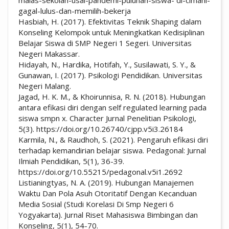
malas-sekolah-usai-pandemi-puluhan-siswa- di-cimahi-
gagal-lulus-dan-memilih-bekerja
Hasbiah, H. (2017). Efektivitas Teknik Shaping dalam
Konseling Kelompok untuk Meningkatkan Kedisiplinan
Belajar Siswa di SMP Negeri 1 Segeri. Universitas
Negeri Makassar.
Hidayah, N., Hardika, Hotifah, Y., Susilawati, S. Y., &
Gunawan, I. (2017). Psikologi Pendidikan. Universitas
Negeri Malang.
Jagad, H. K. M., & Khoirunnisa, R. N. (2018). Hubungan
antara efikasi diri dengan self regulated learning pada
siswa smpn x. Character Jurnal Penelitian Psikologi,
5(3). https://doi.org/10.26740/cjpp.v5i3.26184
Karmila, N., & Raudhoh, S. (2021). Pengaruh efikasi diri
terhadap kemandirian belajar siswa. Pedagonal: Jurnal
Ilmiah Pendidikan, 5(1), 36-39.
https://doi.org/10.55215/pedagonal.v5i1.2692
Listianingtyas, N. A. (2019). Hubungan Manajemen
Waktu Dan Pola Asuh Otoritatif Dengan Kecanduan
Media Sosial (Studi Korelasi Di Smp Negeri 6
Yogyakarta). Jurnal Riset Mahasiswa Bimbingan dan
Konseling, 5(1), 54-70.