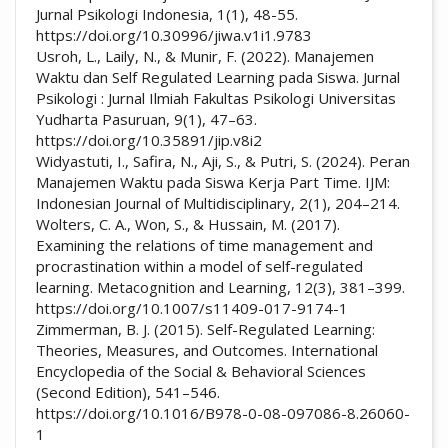
Jurnal Psikologi Indonesia, 1(1), 48-55.
https://doi.org/10.30996/jiwa.v1i1.9783
Usroh, L., Laily, N., & Munir, F. (2022). Manajemen
Waktu dan Self Regulated Learning pada Siswa. Jurnal
Psikologi : Jurnal Ilmiah Fakultas Psikologi Universitas
Yudharta Pasuruan, 9(1), 47–63.
https://doi.org/10.35891/jip.v8i2
Widyastuti, I., Safira, N., Aji, S., & Putri, S. (2024). Peran
Manajemen Waktu pada Siswa Kerja Part Time. IJM:
Indonesian Journal of Multidisciplinary, 2(1), 204–214.
Wolters, C. A., Won, S., & Hussain, M. (2017).
Examining the relations of time management and
procrastination within a model of self-regulated
learning. Metacognition and Learning, 12(3), 381–399.
https://doi.org/10.1007/s11409-017-9174-1
Zimmerman, B. J. (2015). Self-Regulated Learning:
Theories, Measures, and Outcomes. International
Encyclopedia of the Social & Behavioral Sciences
(Second Edition), 541–546.
https://doi.org/10.1016/B978-0-08-097086-8.26060-
1