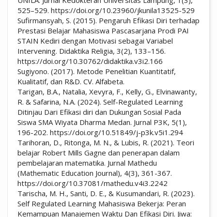
UNILA: Jurnal Kedokteran Universitas Lampung, 1(3),
525–529. https://doi.org/10.23960/jkunila13525-529
Sufirmansyah, S. (2015). Pengaruh Efikasi Diri terhadap
Prestasi Belajar Mahasiswa Pascasarjana Prodi PAI
STAIN Kediri dengan Motivasi sebagai Variabel
Intervening. Didaktika Religia, 3(2), 133–156.
https://doi.org/10.30762/didaktika.v3i2.166
Sugiyono. (2017). Metode Penelitian Kuantitatif,
Kualitatif, dan R&D. CV. Alfabeta.
Tarigan, B.A., Natalia, Xevyra, F., Kelly, G., Elvinawanty,
R. & Safarina, N.A. (2024). Self-Regulated Learning
Ditinjau Dari Efikasi diri dan Dukungan Sosial Pada
Siswa SMA Wiyata Dharma Medan. Jurnal P3K, 5(1),
196-202. https://doi.org/10.51849/j-p3k.v5i1.294
Tarihoran, D., Ritonga, M. N., & Lubis, R. (2021). Teori
belajar Robert Mills Gagne dan penerapan dalam
pembelajaran matematika. Jurnal Mathedu
(Mathematic Education Journal), 4(3), 361-367.
https://doi.org/10.37081/mathedu.v4i3.2242
Tarischa, M. H., Santi, D. E., & Kusumandari, R. (2023).
Self Regulated Learning Mahasiswa Bekerja: Peran
Kemampuan Manajemen Waktu Dan Efikasi Diri. Jiwa: