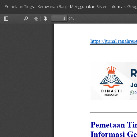
Return
Pemetaan Tingkat Kerawanan Banjir Menggunakan Sistem Informasi Geogra
to
Article
Details