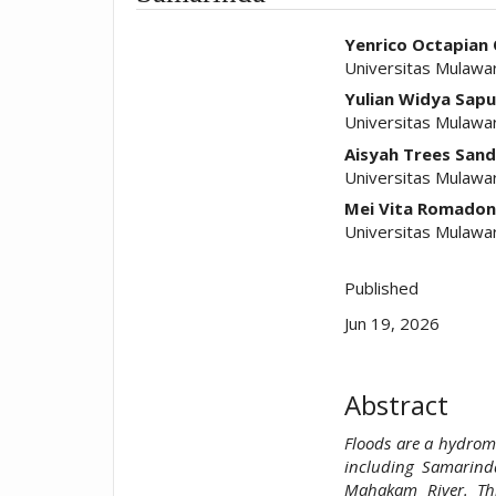
##plugins.t
Yenrico Octapian
Universitas Mulawar
Yulian Widya Sapu
Universitas Mulawar
Aisyah Trees San
Universitas Mulawar
Mei Vita Romado
Universitas Mulawar
Published
Jun 19, 2026
Abstract
Floods are a hydrome
including Samarind
Mahakam River. Thi