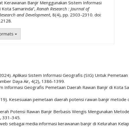
t Kerawanan Banjir Menggunakan Sistem Informasi
i Kota Samarinda”,
Ranah Research : Journal of
 Research and Development
, 8(4), pp. 2303-2310. doi:
.2128.
Formats
L. (2024). Aplikasi Sistem Informasi Geografis (SIG) Untuk Pemeta
umber Daya Air, 4(2), 1386-1399.
Sistem Informasi Geografis Pemetaan Daerah Rawan Banjir di Kota S
E. (2019). Kesesuaian pemetaan daerah potensi rawan banjir metode
n Daerah Potensi Rawan Banjir Berbasis Wengis Mengunakan Metod
), 331-345.
eb sebagai media informasi kerawanan banjir di Kelurahan Kelapa 