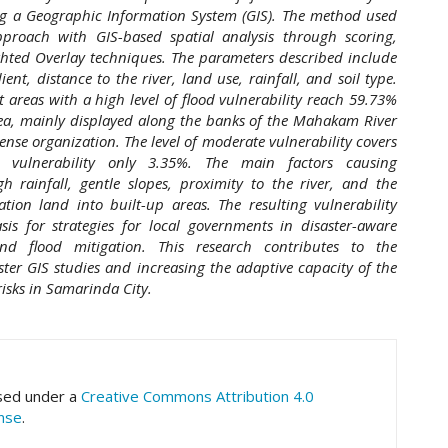
g a Geographic Information System (GIS). The method used
pproach with GIS-based spatial analysis through scoring,
hted Overlay techniques. The parameters described include
ient, distance to the river, land use, rainfall, and soil type.
t areas with a high level of flood vulnerability reach 59.73%
rea, mainly displayed along the banks of the Mahakam River
nse organization. The level of moderate vulnerability covers
 vulnerability only 3.35%. The main factors causing
gh rainfall, gentle slopes, proximity to the river, and the
ration land into built-up areas. The resulting vulnerability
s for strategies for local governments in disaster-aware
nd flood mitigation. This research contributes to the
ter GIS studies and increasing the adaptive capacity of the
isks in Samarinda City.
hemes.academic_pro.article.details##
nsed under a
Creative Commons Attribution 4.0
ense
.