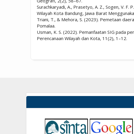
Geografi, 2(2), 58–67.
Surachkaryadi, A., Prasetyo, A. Z., Sogen, V. F.
Wilayah Kota Bandung, Jawa Barat Menggunakan 
Triani, T., & Mehora, S. (2023). Pemetaan daer
Pomalaa.
Usman, K. S. (2022). Pemanfaatan SIG pada peme
Perencanaan Wilayah dan Kota, 11(2), 1–12.