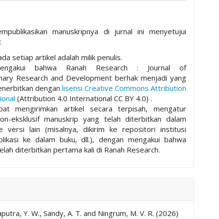
mpublikasikan manuskripnya di jurnal ini menyetujui
:
da setiap artikel adalah milik penulis.
mengakui bahwa Ranah Research : Journal of
plinary Research and Development berhak menjadi yang
nerbitkan dengan
lisensi Creative Commons Attribution
ional
(Attribution 4.0 International CC BY 4.0) .
pat mengirimkan artikel secara terpisah, mengatur
non-eksklusif manuskrip yang telah diterbitkan dalam
ke versi lain (misalnya, dikirim ke repositori institusi
ublikasi ke dalam buku, dll.), dengan mengakui bahwa
elah diterbitkan pertama kali di Ranah Research.
aputra, Y. W., Sandy, A. T. and Ningrum, M. V. R. (2026)