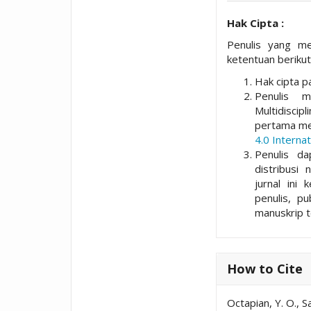
Hak Cipta :
Penulis yang me
ketentuan berikut
Hak cipta pa
Penulis 
Multidisci
pertama me
4.0 Internat
Penulis da
distribusi 
jurnal ini 
penulis, p
manuskrip t
How to Cite
Octapian, Y. O., S