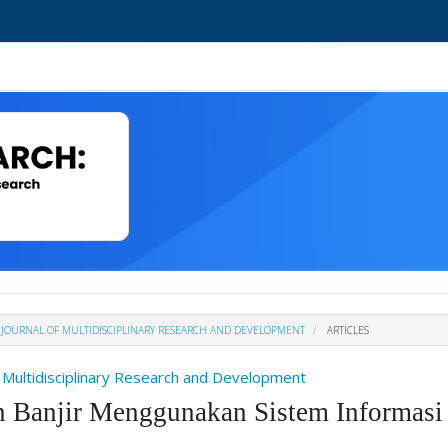
H : JOURNAL OF MULTIDISCIPLINARY RESEARCH AND DEVELOPMENT
ARTICLES
Of Multidisciplinary Research and Development
 Banjir Menggunakan Sistem Informasi 