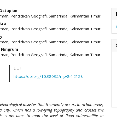
hemes.academic_pro.article.main##
#
 Octapian
man, Pendidikan Geografi, Samarinda, Kalimantan Timur.
tra
man, Pendidikan Geografi, Samarinda, Kalimantan Timur.
dy
man, Pendidikan Geografi, Samarinda, Kalimantan Timur.
n Ningrum
man, Pendidikan Geografi, Samarinda, Kalimantan Timur.
DOI
https://doi.org/10.38035/rrj.v8i4.2128
teorological disaster that frequently occurs in urban areas,
a City, which has a low-lying topography and crosses the
s study aims to map the level of flood vulnerability in