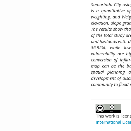
Samarinda City usin
is a quantitative a
weighting, and Weig
elevation, slope grad
The results show tha
of the total study a
and lowlands with de
36.92%, while low
vulnerability are hi
conversion of infilt
map can be the basi
spatial planning a
development of disas
community to flood r
##plugins.t
This work is lice
International Lic