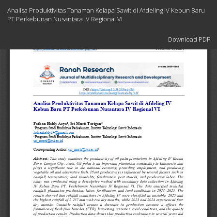
Return
Analisa Produktivitas Tanaman Kelapa Sawit di Afdeling IV Kebun Baru
to
PT Perkebunan Nusantara IV Regional VI
Article
Details
Download
Download PDF