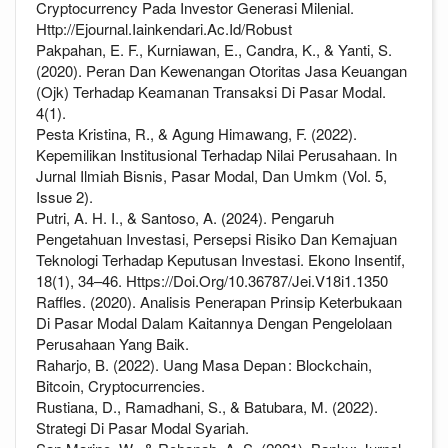
Cryptocurrency Pada Investor Generasi Milenial.
Http://Ejournal.Iainkendari.Ac.Id/Robust
Pakpahan, E. F., Kurniawan, E., Candra, K., & Yanti, S.
(2020). Peran Dan Kewenangan Otoritas Jasa Keuangan
(Ojk) Terhadap Keamanan Transaksi Di Pasar Modal.
4(1).
Pesta Kristina, R., & Agung Himawang, F. (2022).
Kepemilikan Institusional Terhadap Nilai Perusahaan. In
Jurnal Ilmiah Bisnis, Pasar Modal, Dan Umkm (Vol. 5,
Issue 2).
Putri, A. H. I., & Santoso, A. (2024). Pengaruh
Pengetahuan Investasi, Persepsi Risiko Dan Kemajuan
Teknologi Terhadap Keputusan Investasi. Ekono Insentif,
18(1), 34–46. Https://Doi.Org/10.36787/Jei.V18i1.1350
Raffles. (2020). Analisis Penerapan Prinsip Keterbukaan
Di Pasar Modal Dalam Kaitannya Dengan Pengelolaan
Perusahaan Yang Baik.
Raharjo, B. (2022). Uang Masa Depan : Blockchain,
Bitcoin, Cryptocurrencies.
Rustiana, D., Ramadhani, S., & Batubara, M. (2022).
Strategi Di Pasar Modal Syariah.