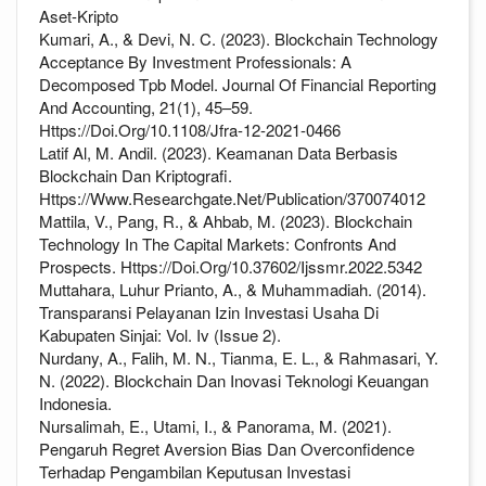
Aset-Kripto
Kumari, A., & Devi, N. C. (2023). Blockchain Technology
Acceptance By Investment Professionals: A
Decomposed Tpb Model. Journal Of Financial Reporting
And Accounting, 21(1), 45–59.
Https://Doi.Org/10.1108/Jfra-12-2021-0466
Latif Al, M. Andil. (2023). Keamanan Data Berbasis
Blockchain Dan Kriptografi.
Https://Www.Researchgate.Net/Publication/370074012
Mattila, V., Pang, R., & Ahbab, M. (2023). Blockchain
Technology In The Capital Markets: Confronts And
Prospects. Https://Doi.Org/10.37602/Ijssmr.2022.5342
Muttahara, Luhur Prianto, A., & Muhammadiah. (2014).
Transparansi Pelayanan Izin Investasi Usaha Di
Kabupaten Sinjai: Vol. Iv (Issue 2).
Nurdany, A., Falih, M. N., Tianma, E. L., & Rahmasari, Y.
N. (2022). Blockchain Dan Inovasi Teknologi Keuangan
Indonesia.
Nursalimah, E., Utami, I., & Panorama, M. (2021).
Pengaruh Regret Aversion Bias Dan Overconfidence
Terhadap Pengambilan Keputusan Investasi