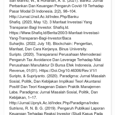
San Marino, W., & Rohanah, A. S. (2021). Banku: Jurnal
Perbankan Dan Keuangan Pengaruh Covid-19 Terhadap
Pasar Modal Di Indonesia. 2(2), 98–104.
Http://Jurnal.Unsil.Ac.Id/Index.Php/Banku
Shafiq. (2023, May 12). 3 Manfaat Investasi Yang
Transparan Bagi Investor. Shafiq.Id.
Https://Www.Shafiq.Id/Berita/200/3-Manfaat-Investasi-
Yang-Transparan-Bagi-Investor/Baca
Suharjito. (2022, July 18). Blockchain : Pengertian,
Manfaat, Dan Cara Kerjanya. Binus University.
Suripto. (2020). Transparansi Perusahaan Memoderasi
Pengaruh Tax Avoidance Dan Leverage Terhadap Nilai
Perusahaan Manufaktur Di Bursa Efek Indonesia. Jurnal
Revenue, 01(01). Https://Doi.Org/10.46306/Rev.V1i1
Suripto, & Supriyanto. (2020). Paradigma: Jurnal Masalah
Sosial, Politik, Dan Kebijakan Implikasi Teori Akuntansi
Positif Dan Teori Keagenan Dalam Praktik Manajemen
Laba. Paradigma: Jurnal Masalah Sosial, Politik, Dan
Kebijakan, 1–17.
Http://Jurnal.Upnyk.Ac.Id/Index.Php/Paradigma/Index
Sutrisno, R. N. B. G. (2019). Pengaruh Publikasi Laporan
Keuangan Terhadap Reaksi Investor (Studi Kasus Pada