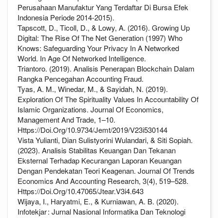
Perusahaan Manufaktur Yang Terdaftar Di Bursa Efek
Indonesia Periode 2014-2015).
Tapscott, D., Ticoll, D., & Lowy, A. (2016). Growing Up
Digital: The Rise Of The Net Generation (1997) Who
Knows: Safeguarding Your Privacy In A Networked
World. In Age Of Networked Intelligence.
Triantoro. (2019). Analisis Penerapan Blockchain Dalam
Rangka Pencegahan Accounting Fraud.
Tyas, A. M., Winedar, M., & Sayidah, N. (2019).
Exploration Of The Spirituality Values In Accountability Of
Islamic Organizations. Journal Of Economics,
Management And Trade, 1–10.
Https://Doi.Org/10.9734/Jemt/2019/V23i530144
Vista Yulianti, Dian Sulistyorini Wulandari, & Siti Sopiah.
(2023). Analisis Stabilitas Keuangan Dan Tekanan
Eksternal Terhadap Kecurangan Laporan Keuangan
Dengan Pendekatan Teori Keagenan. Journal Of Trends
Economics And Accounting Research, 3(4), 519–528.
Https://Doi.Org/10.47065/Jtear.V3i4.643
Wijaya, I., Haryatmi, E., & Kurniawan, A. B. (2020).
Infotekjar : Jurnal Nasional Informatika Dan Teknologi