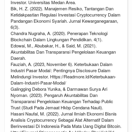
Investor. Universitas Medan Area.
Bik, H. Z. (2022). Manajemen Resiko, Tantangan Dan
Ketidakpastian Regulasi Investasi Cryptocurrency Dalam
Pandangan Ekonomi Syariah. Jurnal Kewarganegaraan,
6(3).
Chandra Nugraha, A. (2020). Penerapan Teknologi
Blockchain Dalam Lingkungan Pendidikan. 4(1).
Edowai, M., Abubakar, H., & Said, M. (2021).
Akuntabilitas Dan Transparansi Pengelolaan Keuangan
Daerah.
Fauziah, A. (2023, November 6). Keterbukaan Dalam
Industri Pasar Modal : Pentingnya Disclosure Dalam
Melindungi Investor. Https://Readmore.Id/Keterbukaan-
Dalam-Industri-Pasar-Modal/
Galingging Debora Yunika, & Darmawan Surya Ari
Nyoman. (2023). Pengaruh Akuntabilitas Dan
Transparansi Pengelolaan Keuangan Terhadap Public
Trust (Studi Pada Jemaat Hkbp Cendana Nauli).
Hasani Naufal, M. (2022). Jurnal Ilmiah Ekonomi Bisnis
Analisis Cryptocurrency Sebagai Alat Alternatif Dalam
Berinvestasi Di Indonesia Pada Mata Uang Digital Bitcoin.