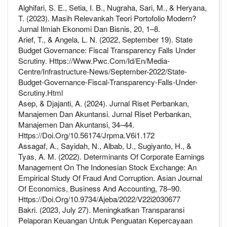
Alghifari, S. E., Setia, I. B., Nugraha, Sari, M., & Heryana,
T. (2023). Masih Relevankah Teori Portofolio Modern?
Jurnal Ilmiah Ekonomi Dan Bisnis, 20, 1–8.
Arief, T., & Angela, L. N. (2022, September 19). State
Budget Governance: Fiscal Transparency Falls Under
Scrutiny. Https://Www.Pwc.Com/Id/En/Media-
Centre/Infrastructure-News/September-2022/State-
Budget-Governance-Fiscal-Transparency-Falls-Under-
Scrutiny.Html
Asep, & Djajanti, A. (2024). Jurnal Riset Perbankan,
Manajemen Dan Akuntansi. Jurnal Riset Perbankan,
Manajemen Dan Akuntansi, 34–44.
Https://Doi.Org/10.56174/Jrpma.V6i1.172
Assagaf, A., Sayidah, N., Albab, U., Sugiyanto, H., &
Tyas, A. M. (2022). Determinants Of Corporate Earnings
Management On The Indonesian Stock Exchange: An
Empirical Study Of Fraud And Corruption. Asian Journal
Of Economics, Business And Accounting, 78–90.
Https://Doi.Org/10.9734/Ajeba/2022/V22i2030677
Bakri. (2023, July 27). Meningkatkan Transparansi
Pelaporan Keuangan Untuk Penguatan Kepercayaan