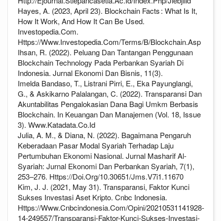
Http://Ejournal.Stiepancasetia.Ac.Id/Index.Php/Jiebjilid
Hayes, A. (2023, April 23). Blockchain Facts : What Is It,
How It Work, And How It Can Be Used.
Investopedia.Com.
Https://Www.Investopedia.Com/Terms/B/Blockchain.Asp
Ihsan, R. (2022). Peluang Dan Tantangan Penggunaan
Blockchain Technology Pada Perbankan Syariah Di
Indonesia. Jurnal Ekonomi Dan Bisnis, 11(3).
Imelda Bandaso, T., Listrani Pirri, E., Eka Payunglangi,
G., & Askikarno Palalangan, C. (2022). Transparansi Dan
Akuntabilitas Pengalokasian Dana Bagi Umkm Berbasis
Blockchain. In Keuangan Dan Manajemen (Vol. 18, Issue
3). Www.Katadata.Co.Id
Julia, A. M., & Diana, N. (2022). Bagaimana Pengaruh
Keberadaan Pasar Modal Syariah Terhadap Laju
Pertumbuhan Ekonomi Nasional. Jurnal Masharif Al-
Syariah: Jurnal Ekonomi Dan Perbankan Syariah, 7(1),
253–276. Https://Doi.Org/10.30651/Jms.V7i1.11670
Kim, J. J. (2021, May 31). Transparansi, Faktor Kunci
Sukses Investasi Aset Kripto. Cnbc Indonesia.
Https://Www.Cnbcindonesia.Com/Opini/20210531141928-
14-249557/Transparansi-Faktor-Kunci-Sukses-Investasi-