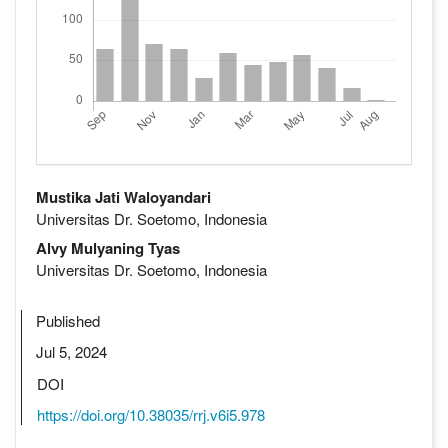
##plugins.themes.academic_pro.articl
Mustika Jati Waloyandari
Universitas Dr. Soetomo, Indonesia
Alvy Mulyaning Tyas
Universitas Dr. Soetomo, Indonesia
Published
Jul 5, 2024
DOI
https://doi.org/10.38035/rrj.v6i5.978