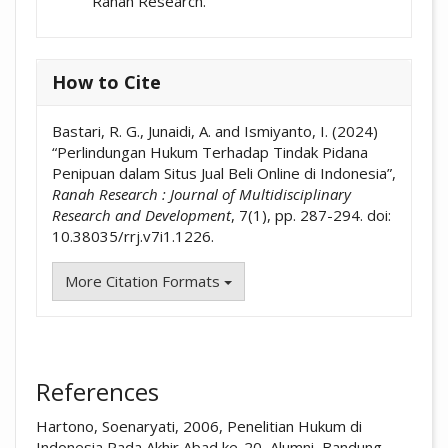
Ranah Research.
How to Cite
Bastari, R. G., Junaidi, A. and Ismiyanto, I. (2024)
“Perlindungan Hukum Terhadap Tindak Pidana
Penipuan dalam Situs Jual Beli Online di Indonesia”,
Ranah Research : Journal of Multidisciplinary
Research and Development
, 7(1), pp. 287-294. doi:
10.38035/rrj.v7i1.1226.
More Citation Formats
References
Hartono, Soenaryati, 2006, Penelitian Hukum di
Indonesia Pada Akhir Abad ke-20, Alumni, Bandung.