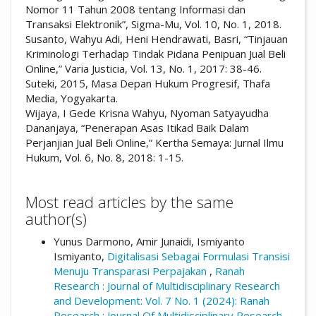
Nomor 11 Tahun 2008 tentang Informasi dan
Transaksi Elektronik”, Sigma-Mu, Vol. 10, No. 1, 2018.
Susanto, Wahyu Adi, Heni Hendrawati, Basri, “Tinjauan
Kriminologi Terhadap Tindak Pidana Penipuan Jual Beli
Online,” Varia Justicia, Vol. 13, No. 1, 2017: 38-46.
Suteki, 2015, Masa Depan Hukum Progresif, Thafa
Media, Yogyakarta.
Wijaya, I Gede Krisna Wahyu, Nyoman Satyayudha
Dananjaya, “Penerapan Asas Itikad Baik Dalam
Perjanjian Jual Beli Online,” Kertha Semaya: Jurnal Ilmu
Hukum, Vol. 6, No. 8, 2018: 1-15.
Most read articles by the same
author(s)
Yunus Darmono, Amir Junaidi, Ismiyanto
Ismiyanto,
Digitalisasi Sebagai Formulasi Transisi
Menuju Transparasi Perpajakan
,
Ranah
Research : Journal of Multidisciplinary Research
and Development: Vol. 7 No. 1 (2024): Ranah
Research : Journal Of Multidisciplinary Research