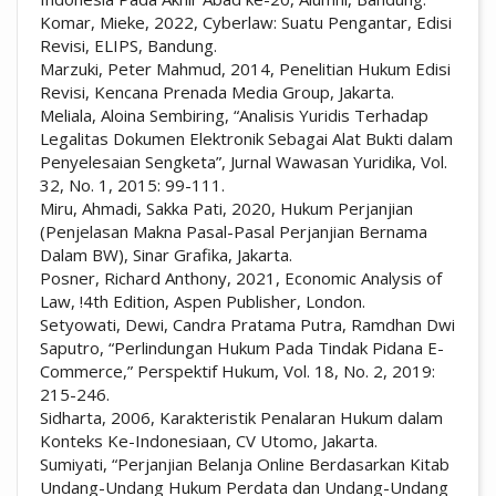
Komar, Mieke, 2022, Cyberlaw: Suatu Pengantar, Edisi
Revisi, ELIPS, Bandung.
Marzuki, Peter Mahmud, 2014, Penelitian Hukum Edisi
Revisi, Kencana Prenada Media Group, Jakarta.
Meliala, Aloina Sembiring, “Analisis Yuridis Terhadap
Legalitas Dokumen Elektronik Sebagai Alat Bukti dalam
Penyelesaian Sengketa”, Jurnal Wawasan Yuridika, Vol.
32, No. 1, 2015: 99-111.
Miru, Ahmadi, Sakka Pati, 2020, Hukum Perjanjian
(Penjelasan Makna Pasal-Pasal Perjanjian Bernama
Dalam BW), Sinar Grafika, Jakarta.
Posner, Richard Anthony, 2021, Economic Analysis of
Law, !4th Edition, Aspen Publisher, London.
Setyowati, Dewi, Candra Pratama Putra, Ramdhan Dwi
Saputro, “Perlindungan Hukum Pada Tindak Pidana E-
Commerce,” Perspektif Hukum, Vol. 18, No. 2, 2019:
215-246.
Sidharta, 2006, Karakteristik Penalaran Hukum dalam
Konteks Ke-Indonesiaan, CV Utomo, Jakarta.
Sumiyati, “Perjanjian Belanja Online Berdasarkan Kitab
Undang-Undang Hukum Perdata dan Undang-Undang