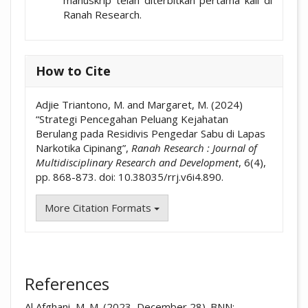
manuskrip telah diterbitkan pertama kali di
Ranah Research.
How to Cite
Adjie Triantono, M. and Margaret, M. (2024)
“Strategi Pencegahan Peluang Kejahatan
Berulang pada Residivis Pengedar Sabu di Lapas
Narkotika Cipinang”,
Ranah Research : Journal of
Multidisciplinary Research and Development
, 6(4),
pp. 868-873. doi: 10.38035/rrj.v6i4.890.
More Citation Formats
References
Al Afghani, M. M. (2023, December 28). BNN: