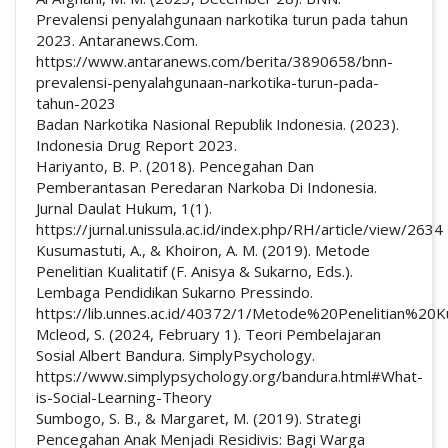
Prevalensi penyalahgunaan narkotika turun pada tahun
2023. Antaranews.Com.
https://www.antaranews.com/berita/3890658/bnn-
prevalensi-penyalahgunaan-narkotika-turun-pada-
tahun-2023
Badan Narkotika Nasional Republik Indonesia. (2023).
Indonesia Drug Report 2023.
Hariyanto, B. P. (2018). Pencegahan Dan
Pemberantasan Peredaran Narkoba Di Indonesia.
Jurnal Daulat Hukum, 1(1).
https://jurnal.unissula.ac.id/index.php/RH/article/view/2634
Kusumastuti, A., & Khoiron, A. M. (2019). Metode
Penelitian Kualitatif (F. Anisya & Sukarno, Eds.).
Lembaga Pendidikan Sukarno Pressindo.
https://lib.unnes.ac.id/40372/1/Metode%20Penelitian%20Kua
Mcleod, S. (2024, February 1). Teori Pembelajaran
Sosial Albert Bandura. SimplyPsychology.
https://www.simplypsychology.org/bandura.html#What-
is-Social-Learning-Theory
Sumbogo, S. B., & Margaret, M. (2019). Strategi
Pencegahan Anak Menjadi Residivis: Bagi Warga