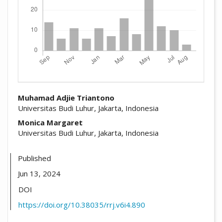
##plugins.themes.academic_pro.arti
Muhamad Adjie Triantono
Universitas Budi Luhur, Jakarta, Indonesia
Monica Margaret
Universitas Budi Luhur, Jakarta, Indonesia
Published
Jun 13, 2024
DOI
https://doi.org/10.38035/rrj.v6i4.890