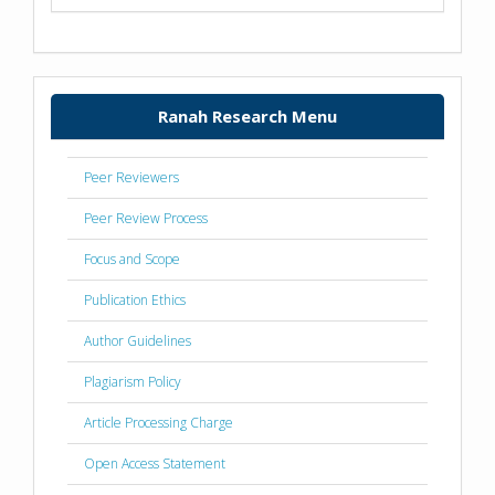
Ranah Research Menu
Peer Reviewers
Peer Review Process
Focus and Scope
Publication Ethics
Author Guidelines
Plagiarism Policy
Article Processing Charge
Open Access Statement