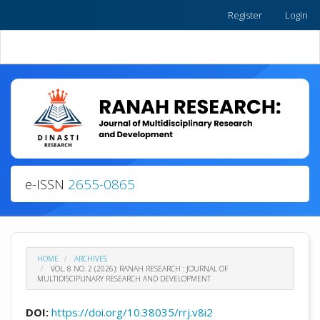
Quick
Register
Login
jump
to
Toggle
page
naviga
content
Main
Navigation
Main
Content
Sidebar
e-ISSN
2655-0865
HOME
ARCHIVES
VOL. 8 NO. 2 (2026): RANAH RESEARCH : JOURNAL OF
MULTIDISCIPLINARY RESEARCH AND DEVELOPMENT
DOI:
https://doi.org/10.38035/rrj.v8i2